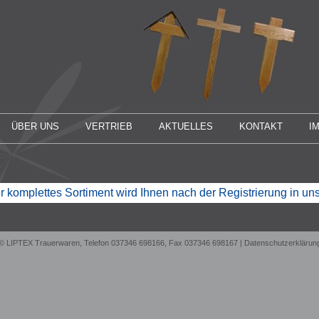
ÜBER UNS
VERTRIEB
AKTUELLES
KONTAKT
I
 komplettes Sortiment wird Ihnen nach der Registrierung in u
© LIPTEX Trauerwaren, Telefon 037346 698166, Fax 037346 698167 |
Datenschutzerklärun