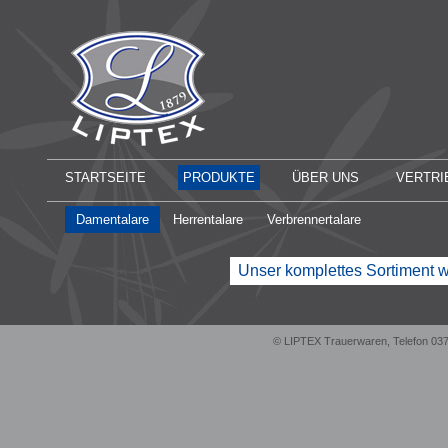
STARTSEITE
PRODUKTE
ÜBER UNS
VERTRI
Damentalare
Herrentalare
Verbrennertalare
Unser komplettes Sortiment w
© LIPTEX Trauerwaren, Telefon 03