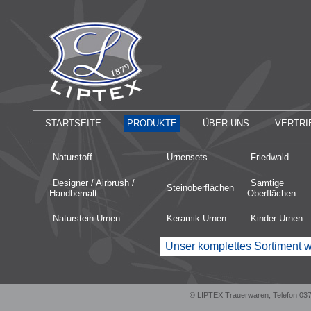
STARTSEITE
PRODUKTE
ÜBER UNS
VERTRI
Naturstoff
Urnensets
Friedwald
Designer / Airbrush /
Samtige
Steinoberflächen
Handbemalt
Oberflächen
Naturstein-Urnen
Keramik-Urnen
Kinder-Urnen
Unser komplettes Sortiment w
© LIPTEX Trauerwaren, Telefon 03