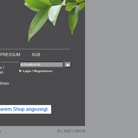
MPRESSUM
AGB
r /
Login / Registrieren
an
Urnen
nserem Shop angezeigt.
g
81 | 1022 | 190736