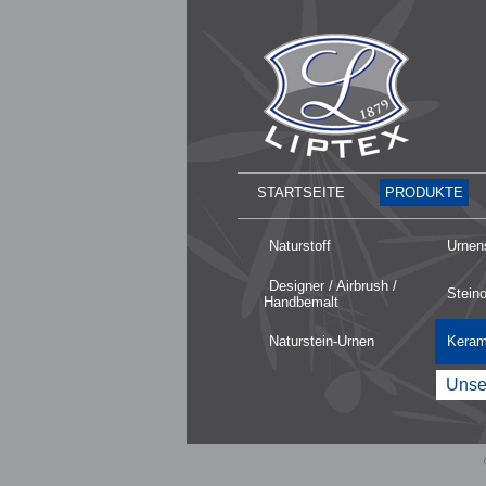
STARTSEITE
PRODUKTE
Naturstoff
Urnen
Designer / Airbrush /
Stein
Handbemalt
Naturstein-Urnen
Keram
Unser