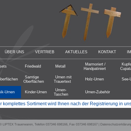
ÜBER UNS
VERTRIEB
AKTUELLES
KONTAKT
I
Marmoriert /
Kupfe
sets
Friedwald
Metall
Handpatiniert
Cupat
Samtige
Urnen mit
oberflächen
Holz-Urnen
See-
Oberflächen
Trauertext
Urnen-
ik-Urnen
Kinder-Urnen
Urnen-Zubehör
Taschen
 komplettes Sortiment wird Ihnen nach der Registrierung in u
© LIPTEX Trauerwaren, Telefon 037346 698166, Fax 037346 698167 |
Datenschutzerklärun