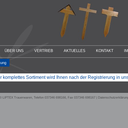
ÜBER UNS
VERTRIEB
AKTUELLES
KONTAKT
I
tung
 komplettes Sortiment wird Ihnen nach der Registrierung in u
© LIPTEX Trauerwaren, Telefon 037346 698166, Fax 037346 698167 |
Datenschutzerklärun